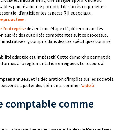
 cruciales. Initialement, une analyse approfondie du
ables pour évaluer le potentiel de succès du projet et
essentiel d’anticiper les aspects RH et sociaux,
e proactive
.
e l'entreprise
devient une étape clé, déterminant les
on auprès des autorités compétentes suit ce processus,
ministratives, y compris dans des cas spécifiques comme
bilité
adaptée est impératif. Cette démarche permet de
onformes à la réglementation en vigueur. Le recours à
mptes annuels
, et la déclaration d'impôts sur les sociétés.
la peuvent s’ajouter des éléments comme l’
aide à
ise comptable comme
ge stratégique. Les
experts-comptables
de Perspectives