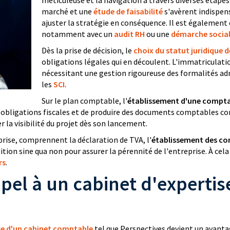
méticuleuse et la navigation à travers diverses étapes
marché et une
étude de faisabilité
s'avèrent indispens
ajuster la stratégie en conséquence. Il est également 
notamment avec un
audit RH
ou une
démarche social
Dès la prise de décision, le
choix du statut juridique d
obligations légales qui en découlent. L'immatriculati
nécessitant une gestion rigoureuse des formalités ad
les
SCI
.
Sur le plan comptable, l'
établissement d'une compta
les obligations fiscales et de produire des documents comptables c
la visibilité du projet dès son lancement.
eprise, comprennent la déclaration de TVA, l'
établissement des co
tion sine qua non pour assurer la pérennité de l'entreprise. À ce
rs
.
ppel à un cabinet d'expert
tise d'un cabinet comptable
tel que Perspectives devient un avanta