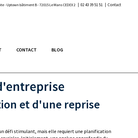
|
|
02 43 39 51 51
Contact
lite - Uptown bâtiment B - 72015 Le Mans CEDEX 2
T
CONTACT
BLOG
d'entreprise
ion et d'une reprise
n défi stimulant, mais elle requiert une planification