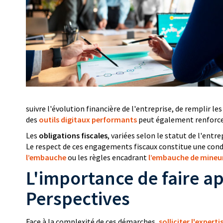
suivre l'évolution financière de l'entreprise, de remplir 
des
outils digitaux performants
peut également renforcer 
Les
obligations fiscales
, variées selon le statut de l'entr
Le respect de ces engagements fiscaux constitue une condi
l’embauche
ou les règles encadrant
l’embauche de mineu
L'importance de faire a
Perspectives
Face à la complexité de ces démarches,
solliciter l'exper