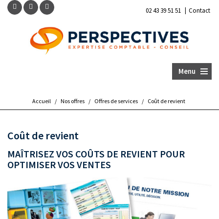
|
02 43 39 51 51
Contact
Menu
Accueil
/
Nos offres
/
Offres de services
/
Coût de revient
Coût de revient
MAÎTRISEZ VOS COÛTS DE REVIENT POUR
OPTIMISER VOS VENTES