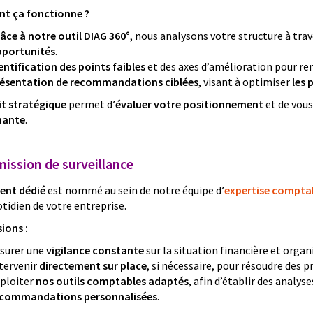
 ça fonctionne ?
âce à notre outil DIAG 360°
, nous analysons votre structure à tra
portunités
.
entification des points faibles
et des axes d’amélioration pour re
ésentation de recommandations ciblées
, visant à optimiser
les 
it stratégique
permet d’
évaluer votre positionnement
et de vous
mante
.
mission de surveillance
rent dédié
est nommé au sein de notre équipe d’
expertise compta
tidien de votre entreprise.
ions :
surer une
vigilance constante
sur la situation financière et organ
tervenir
directement sur place
, si nécessaire, pour résoudre des 
ploiter
nos outils comptables adaptés
, afin d’établir des analys
ecommandations personnalisées
.