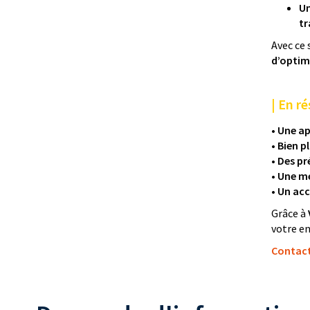
Un
t
Avec ce 
d’optim
| En ré
• Une a
• Bien 
•
Des pr
• Une m
• Un a
Grâce à
votre en
Contac