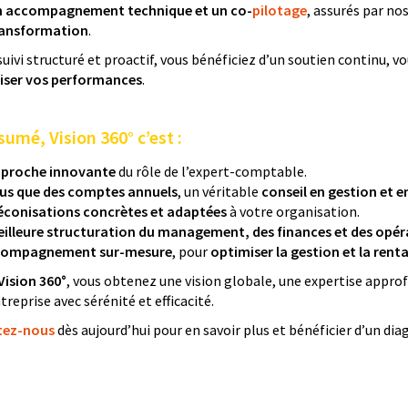
 accompagnement technique et un co-
pilotage
, assurés par no
ransformation
.
suivi structuré et proactif, vous bénéficiez d’un soutien continu, 
iser vos performances
.
sumé, Vision 360° c’est :
pproche innovante
du rôle de l’expert-comptable.
plus que des comptes annuels
, un véritable
conseil en gestion et e
éconisations concrètes et adaptées
à votre organisation.
eilleure structuration du management, des finances et des opér
ccompagnement sur-mesure
, pour
optimiser la gestion et la renta
Vision 360°
, vous obtenez une vision globale, une expertise appr
treprise avec sérénité et efficacité.
tez-nous
dès aujourd’hui pour en savoir plus et bénéficier d’un diag