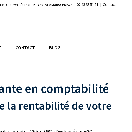
|
|
02 43 39 51 51
Contact
lite - Uptown bâtiment B - 72015 Le Mans CEDEX 2
T
CONTACT
BLOG
vante en comptabilité
e la rentabilité de votre
ue des comptes. Vision 360°, développé par AGC