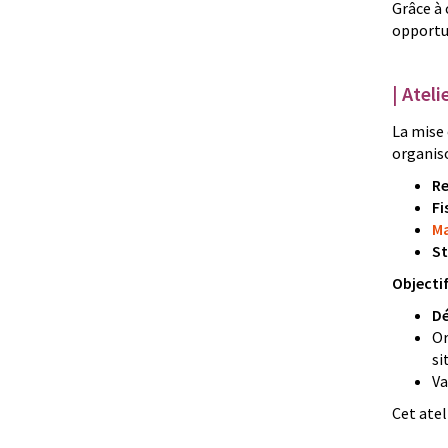
Grâce à 
opportu
| Atel
La mise 
organis
Re
Fi
M
St
Objectifs
Dé
Or
si
Va
Cet atel