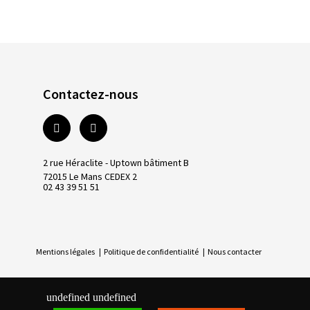
Contactez-nous
2 rue Héraclite - Uptown bâtiment B
72015 Le Mans CEDEX 2
02 43 39 51 51
Mentions légales
|
Politique de confidentialité
|
Nous contacter
undefined
undefined