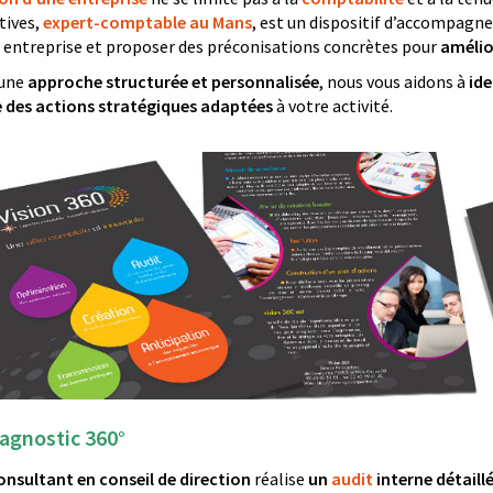
tives,
expert-comptable au Mans
, est un dispositif d’accompagn
 entreprise et proposer des préconisations concrètes pour
amélior
 une
approche structurée et personnalisée
, nous vous aidons à
ide
e des actions stratégiques adaptées
à votre activité.
iagnostic 360°
onsultant en conseil de direction
réalise
un
audit
interne détaill