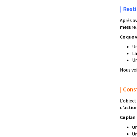
| Rest
Après a
mesure
.
Ce que 
U
La
U
Nous vei
| Cons
L’object
d’action
Ce plan 
Un
Un