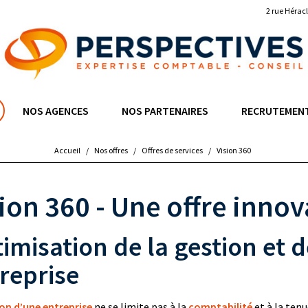
2 rue Hérac
NOS AGENCES
NOS PARTENAIRES
RECRUTEMEN
Accueil
/
Nos offres
/
Offres de services
/
Vision 360
ion 360 - Une offre inno
imisation de la gestion et d
reprise
on d’une entreprise
ne se limite pas à la
comptabilité
et à la ten