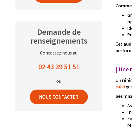
Comment
Gr
op
Id
Demande de
Pr
renseignements
Cet
aud
perfor
Contactez nous au
02 43 39 51 51
| Une 
Un
réfé
ou
suivi
quo
Ses miss
NOUS CONTACTER
As
In
Ex
r